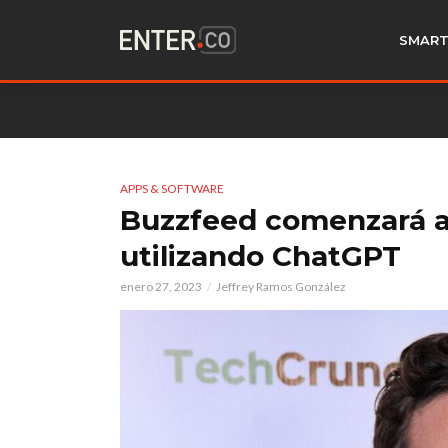
SMART
APPS & SOFTWARE
Buzzfeed comenzará a e
utilizando ChatGPT
enero 27, 2023
Jeffrey Ramos González