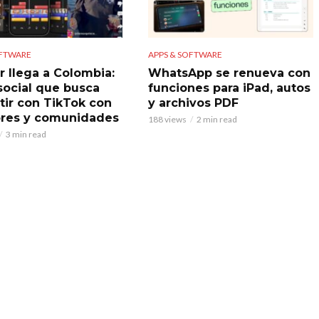
OFTWARE
APPS & SOFTWARE
r llega a Colombia:
WhatsApp se renueva con
 social que busca
funciones para iPad, autos
ir con TikTok con
y archivos PDF
res y comunidades
188 views
2 min read
3 min read