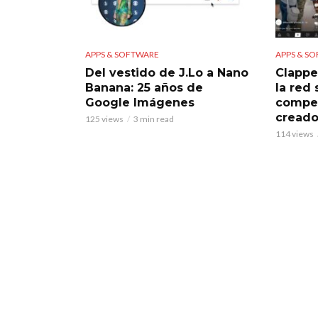
APPS & SOFTWARE
APPS & S
Del vestido de J.Lo a Nano
Clappe
Banana: 25 años de
la red
Google Imágenes
compet
creado
125 views
3 min read
114 views