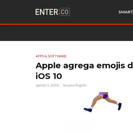
SMART
APPS & SOFTWARE
Apple agrega emojis d
iOS 10
agosto 1, 2016
Susana Angulo