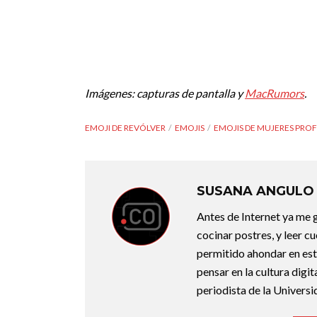
Imágenes: capturas de pantalla y
MacRumors
.
EMOJI DE REVÓLVER
EMOJIS
EMOJIS DE MUJERES PRO
SUSANA ANGULO
Antes de Internet ya me g
cocinar postres, y leer c
permitido ahondar en esta
pensar en la cultura digi
periodista de la Universi