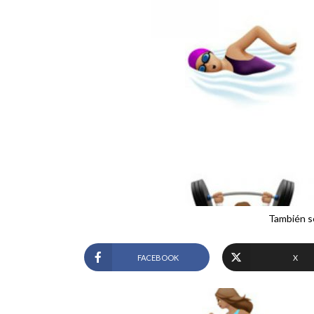
También se
FACEBOOK
X