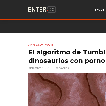
SMART
APPS & SOFTWARE
El algoritmo de Tumb
dinosaurios con porno
diciembre 4, 2018
Diana Arias