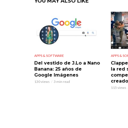
YOU MAY ALSO LIKE
APPS & SOFTWARE
APPS & S
Del vestido de J.Lo a Nano
Clappe
Banana: 25 años de
la red
Google Imágenes
compet
creado
130 views
3 min read
115 views