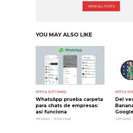
VIEW ALL POSTS
YOU MAY ALSO LIKE
APPS & SOFTWARE
APPS & S
WhatsApp prueba carpeta
Del ve
para chats de empresas:
Banana
así funciona
Googl
44 views
4 min read
149 views