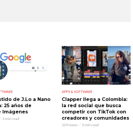
OFTWARE
APPS & SOFTWARE
stido de J.Lo a Nano
Clapper llega a Colombia:
: 25 años de
la red social que busca
e Imágenes
competir con TikTok con
creadores y comunidades
3 min read
129 views
3 min read