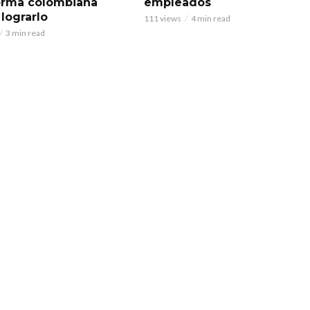
orma colombiana
empleados
 lograrlo
111 views
4 min read
3 min read