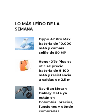
LO MÁS LEÍDO DE LA
SEMANA
Oppo A7 Pro Max:
batería de 10.000
mAh y cámara
selfie de 50 MP
Honor X7e Plus es
oficial: precio,
batería de 8.100
mAh y resistencia
a caídas de 2,5 m
Ray-Ban Meta y
Oakley Meta ya
están en
Colombia: precios,
funciones y dónde
comprarlas