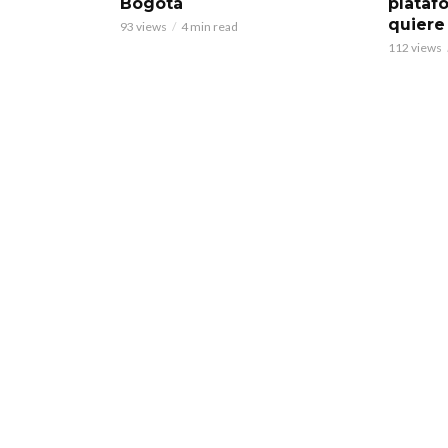
Bogotá
plataf
quiere
93 views
4 min read
112 views