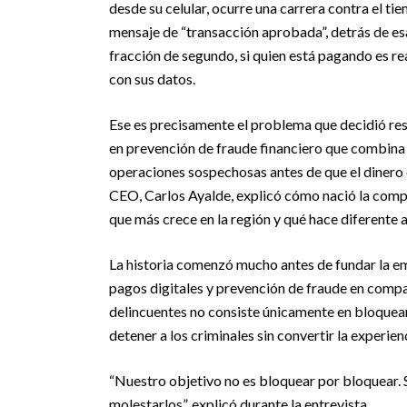
desde su celular, ocurre una carrera contra el ti
mensaje de “transacción aprobada”, detrás de es
fracción de segundo, si quien está pagando es re
con sus datos.
Ese es precisamente el problema que decidió re
en prevención de fraude financiero que combina an
operaciones sospechosas antes de que el dinero
CEO, Carlos Ayalde, explicó cómo nació la compañ
que más crece en la región y qué hace diferente a
La historia comenzó mucho antes de fundar la e
pagos digitales y prevención de fraude en compa
delincuentes no consiste únicamente en bloquear
detener a los criminales sin convertir la experie
“Nuestro objetivo no es bloquear por bloquear. S
molestarlos”, explicó durante la entrevista.