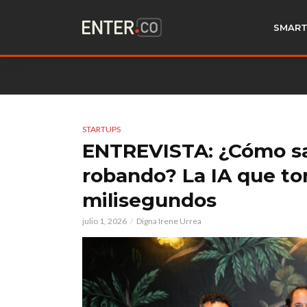
SMART
STARTUPS
ENTREVISTA: ¿Cómo sa
robando? La IA que tom
milisegundos
julio 1, 2026
Digna Irene Urrea