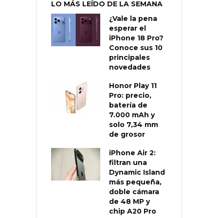
LO MÁS LEÍDO DE LA SEMANA
¿Vale la pena
esperar el
iPhone 18 Pro?
Conoce sus 10
principales
novedades
Honor Play 11
Pro: precio,
batería de
7.000 mAh y
solo 7,34 mm
de grosor
iPhone Air 2:
filtran una
Dynamic Island
más pequeña,
doble cámara
de 48 MP y
chip A20 Pro