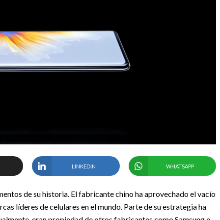
LINKEDIN
WHATSAPP
ntos de su historia. El fabricante chino ha aprovechado el vacío
cas líderes de celulares en el mundo. Parte de su estrategia ha
sualmente, eran propiedad de otros fabricantes como Samsung o