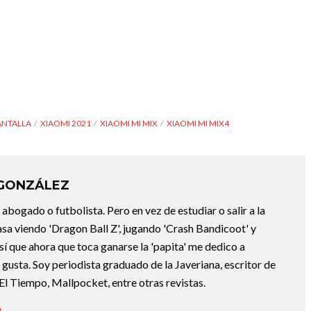
PANTALLA
XIAOMI 2021
XIAOMI MI MIX
XIAOMI MI MIX4
 GONZÁLEZ
abogado o futbolista. Pero en vez de estudiar o salir a la
asa viendo 'Dragon Ball Z', jugando 'Crash Bandicoot' y
sí que ahora que toca ganarse la 'papita' me dedico a
e gusta. Soy periodista graduado de la Javeriana, escritor de
El Tiempo, Mallpocket, entre otras revistas.