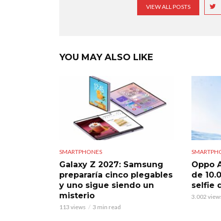
VIEW ALL POSTS
YOU MAY ALSO LIKE
SMARTPHONES
SMARTPH
Galaxy Z 2027: Samsung
Oppo A
prepararía cinco plegables
de 10.
y uno sigue siendo un
selfie
misterio
3.002 view
113 views
3 min read