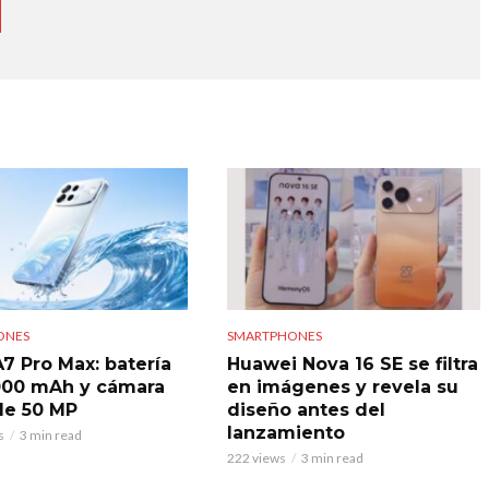
ONES
SMARTPHONES
7 Pro Max: batería
Huawei Nova 16 SE se filtra
000 mAh y cámara
en imágenes y revela su
 de 50 MP
diseño antes del
lanzamiento
s
3 min read
222 views
3 min read