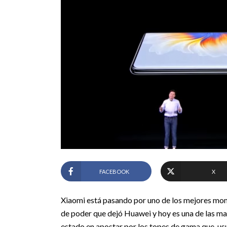
FACEBOOK
X
Xiaomi está pasando por uno de los mejores mome
de poder que dejó Huawei y hoy es una de las mar
estado en apostar por los topes de gama que, u