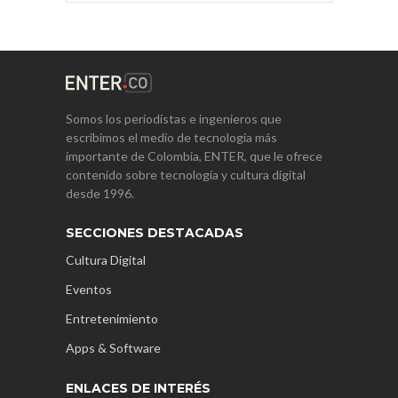
Somos los periodistas e ingenieros que
escribimos el medio de tecnología más
importante de Colombia, ENTER, que le ofrece
contenido sobre tecnología y cultura digital
desde 1996.
SECCIONES DESTACADAS
Cultura Digital
Eventos
Entretenimiento
Apps & Software
ENLACES DE INTERÉS