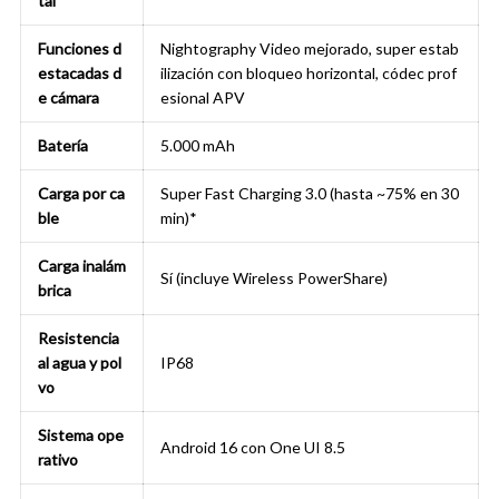
tal
Funciones d
Nightography Video mejorado, super estab
estacadas d
ilización con bloqueo horizontal, códec prof
e cámara
esional APV
Batería
5.000 mAh
Carga por ca
Super Fast Charging 3.0 (hasta ~75% en 30
ble
min)*
Carga inalám
Sí (incluye Wireless PowerShare)
brica
Resistencia
al agua y pol
IP68
vo
Sistema ope
Android 16 con One UI 8.5
rativo