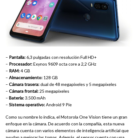
–
Pantalla:
6,3 pulgadas con resolución Full HD+
–
Procesador:
Exynos 9609 octa core a 2,2 GHz
–
RAM:
4 GB
–
Almacenamiento:
128 GB
–
Cámara trasera:
dual de 48 megapíxeles y 5 megapíxeles
–
Cámara frontal:
25 megapíxeles
–
Batería:
3.500 mAh
–
Sistema operativo:
Android 9 Pie
Como su nombre lo indica, el Motorola One Vision tiene un gran
enfoque en la cámara. De acuerdo con la compañía, esta nueva
cámara cuenta con varios elementos de inteligencia artificial que
ayudan a mejorar las tomas. Además, el sensor cuenta con una