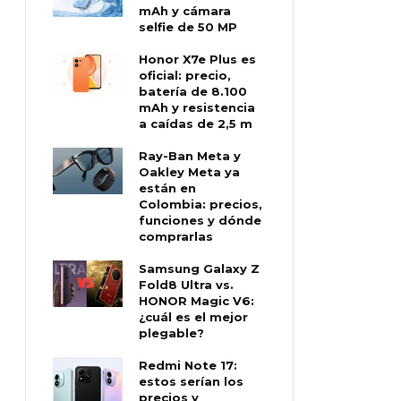
mAh y cámara
selfie de 50 MP
Honor X7e Plus es
oficial: precio,
batería de 8.100
mAh y resistencia
a caídas de 2,5 m
Ray-Ban Meta y
Oakley Meta ya
están en
Colombia: precios,
funciones y dónde
comprarlas
Samsung Galaxy Z
Fold8 Ultra vs.
HONOR Magic V6:
¿cuál es el mejor
plegable?
Redmi Note 17:
estos serían los
precios y