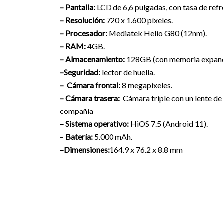
– Pantalla:
LCD de 6,6 pulgadas, con tasa de refr
– Resolución:
720 x 1.600 píxeles.
– Procesador:
Mediatek Helio G80 (12nm).
– RAM:
4GB.
– Almacenamiento:
128GB (con memoria expand
–Seguridad:
lector de huella.
– Cámara frontal:
8 megapíxeles.
– Cámara trasera:
Cámara triple con un lente de 
compañía
– Sistema operativo:
HiOS 7.5 (Android 11).
–
Batería:
5.000 mAh.
–Dimensiones:
164.9 x 76.2 x 8.8 mm