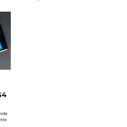
G4
esde
esta