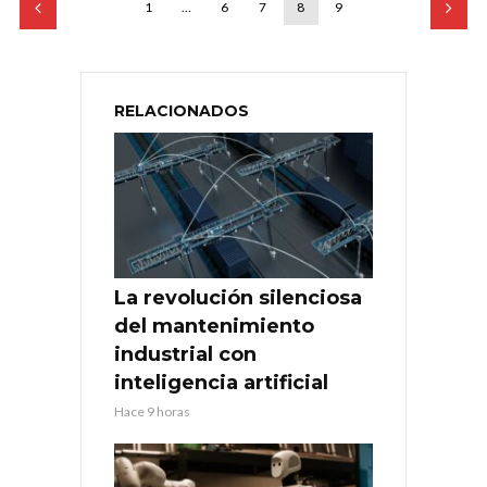
1
…
6
7
8
9
RELACIONADOS
La revolución silenciosa
del mantenimiento
industrial con
inteligencia artificial
Hace 9 horas