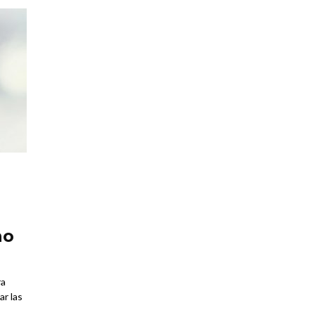
no
ra
r las