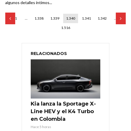
algunos detalles íntimos...
1
…
1.338
1.339
1.340
1.341
1.342
…
1.516
RELACIONADOS
Kia lanza la Sportage X-
Line HEV y el K4 Turbo
en Colombia
Hace 5 horas