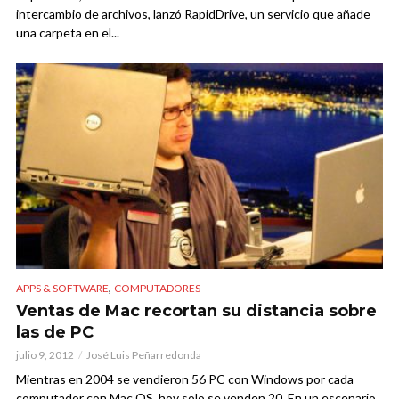
intercambio de archivos, lanzó RapidDrive, un servicio que añade
una carpeta en el...
,
APPS & SOFTWARE
COMPUTADORES
Ventas de Mac recortan su distancia sobre
las de PC
julio 9, 2012
José Luis Peñarredonda
Mientras en 2004 se vendieron 56 PC con Windows por cada
computador con Mac OS, hoy solo se venden 20. En un escenario