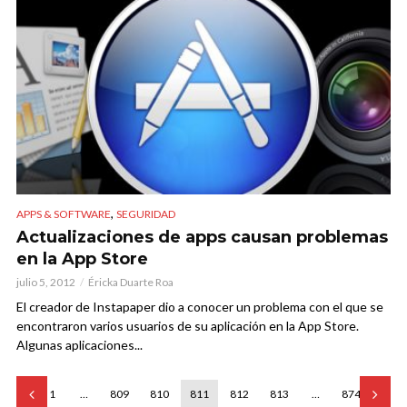
,
APPS & SOFTWARE
SEGURIDAD
Actualizaciones de apps causan problemas
en la App Store
julio 5, 2012
Éricka Duarte Roa
El creador de Instapaper dio a conocer un problema con el que se
encontraron varios usuarios de su aplicación en la App Store.
Algunas aplicaciones...
1
…
809
810
811
812
813
…
874