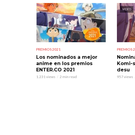
VIDEO
PREMIOS 2021
PREMIOS 
Los nominados a mejor
Nomina
anime en los premios
Komi-
ENTER.CO 2021
desu
1.231 views
2 min read
957 views