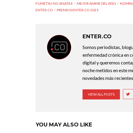
FUMETSU NO ANATA E
MEJOR ANIME DEL AÑO
NOMINA
ENTER.CO
PREMIOS ENTER.CO 2021
ENTER.CO
Somos periodistas, blogu
enfermedad crónica en co
digital y queremos conta
noche metidos en este mun
novedades más recientes
VIEW ALL POSTS
YOU MAY ALSO LIKE