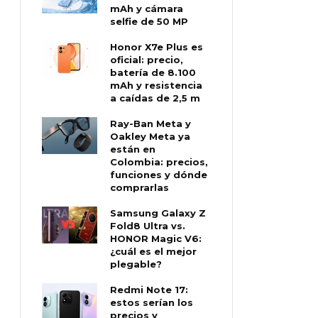
mAh y cámara
selfie de 50 MP
Honor X7e Plus es
oficial: precio,
batería de 8.100
mAh y resistencia
a caídas de 2,5 m
Ray-Ban Meta y
Oakley Meta ya
están en
Colombia: precios,
funciones y dónde
comprarlas
Samsung Galaxy Z
Fold8 Ultra vs.
HONOR Magic V6:
¿cuál es el mejor
plegable?
Redmi Note 17:
estos serían los
precios y