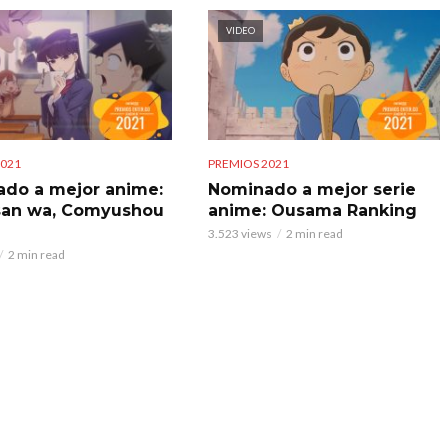
VIDEO
2021
PREMIOS 2021
do a mejor anime:
Nominado a mejor serie
san wa, Comyushou
anime: Ousama Ranking
3.523 views
2 min read
2 min read