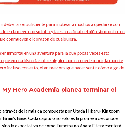
 E debería ser suficiente para motivar a muchos a quedarse con
do en la nieve con su lobo y la escena final del niño sin nombre en
que conmueven el corazón de cualquiera.
 ser inmortal en una aventura para la que pocas veces está
 que en una historia sobre alguien que no puede morir, la muerte
ero incluso con esto, el anime consigue hacer sentir cómo algo de
 My Hero Academia planea terminar el
ido a través de la música compuesta por Utada Hikaru (Kingdom
 Brain’s Base. Cada capítulo no solo es la promesa de conocer
, sino la expectativa de cómo Fumetsu no Anata E te presentará