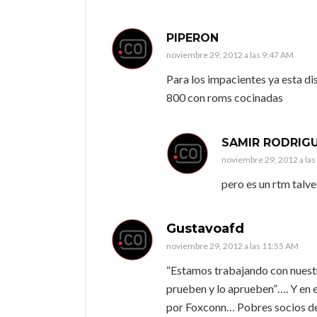
PIPERON
noviembre 29, 2012 a las 9:47 AM
Para los impacientes ya esta di
800 con roms cocinadas
SAMIR RODRIG
noviembre 29, 2012 a la
pero es un rtm talve
Gustavoafd
noviembre 29, 2012 a las 11:55 AM
“Estamos trabajando con nuestr
prueben y lo aprueben”…. Y en 
por Foxconn… Pobres socios d