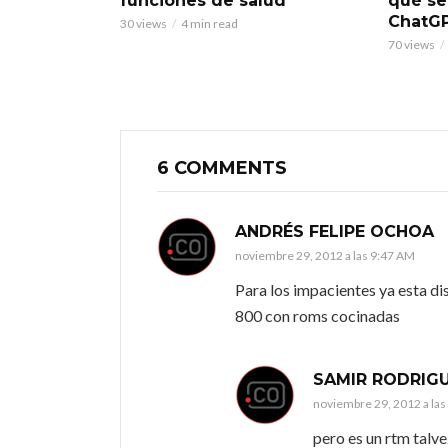
funciones de salud
qué se
ChatG
30 views
4 min read
70 views
6 COMMENTS
ANDRÉS FELIPE OCHOA
noviembre 29, 2012 a las 9:47 AM
Para los impacientes ya esta di
800 con roms cocinadas
SAMIR RODRIG
noviembre 29, 2012 a la
pero es un rtm talve