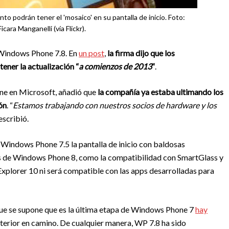
 podrán tener el 'mosaico' en su pantalla de inicio. Foto:
icara Manganelli (vía Flickr).
e Windows Phone 7.8. En
un post
,
la firma dijo que los
ner la actualización “
a comienzos de 2013
“
.
ne en Microsoft, añadió que
la compañía ya estaba ultimando los
ón
. “
Estamos trabajando con nuestros socios de hardware y los
 escribió.
e Windows Phone 7.5 la pantalla de inicio con baldosas
des de Windows Phone 8, como la compatibilidad con SmartGlass y
Explorer 10 ni será compatible con las apps desarrolladas para
que se supone que es la última etapa de Windows Phone 7
hay
terior en camino. De cualquier manera, WP 7.8 ha sido