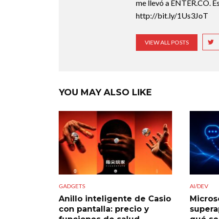
me llevó a ENTER.CO. Est
http://bit.ly/1Us3JoT
VIEW ALL POSTS
YOU MAY ALSO LIKE
GADGETS
AI/DEV
Anillo inteligente de Casio
Micros
con pantalla: precio y
supera