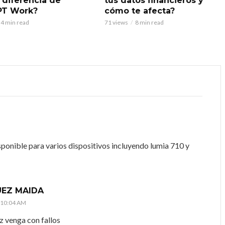
 diferencia de
tus datos financieros y
PT Work?
cómo te afecta?
4 min read
71 views
8 min read
sponible para varios dispositivos incluyendo lumia 710 y
UEZ MAIDA
s 10:04 AM
z venga con fallos