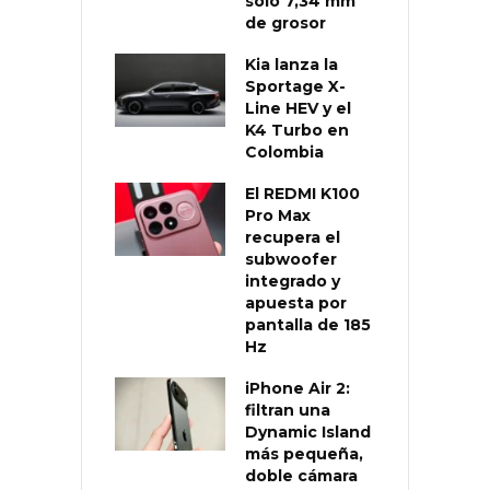
solo 7,34 mm
de grosor
Kia lanza la
Sportage X-
Line HEV y el
K4 Turbo en
Colombia
El REDMI K100
Pro Max
recupera el
subwoofer
integrado y
apuesta por
pantalla de 185
Hz
iPhone Air 2:
filtran una
Dynamic Island
más pequeña,
doble cámara