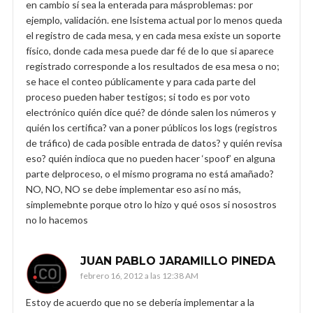
en cambio sí sea la enterada para másproblemas: por
ejemplo, validación. ene lsistema actual por lo menos queda
el registro de cada mesa, y en cada mesa existe un soporte
físico, donde cada mesa puede dar fé de lo que si aparece
registrado corresponde a los resultados de esa mesa o no;
se hace el conteo públicamente y para cada parte del
proceso pueden haber testigos; si todo es por voto
electrónico quién dice qué? de dónde salen los números y
quién los certifica? van a poner públicos los logs (registros
de tráfico) de cada posible entrada de datos? y quién revisa
eso? quién indioca que no pueden hacer ‘spoof’ en alguna
parte delproceso, o el mismo programa no está amañado?
NO, NO, NO se debe implementar eso así no más,
simplemebnte porque otro lo hizo y qué osos si nosostros
no lo hacemos
JUAN PABLO JARAMILLO PINEDA
febrero 16, 2012 a las 12:38 AM
Estoy de acuerdo que no se debería implementar a la