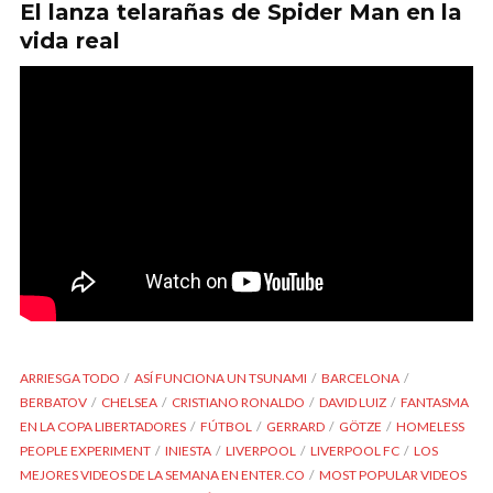
El lanza telarañas de Spider Man en la
vida real
ARRIESGA TODO
ASÍ FUNCIONA UN TSUNAMI
BARCELONA
BERBATOV
CHELSEA
CRISTIANO RONALDO
DAVID LUIZ
FANTASMA
EN LA COPA LIBERTADORES
FÚTBOL
GERRARD
GÖTZE
HOMELESS
PEOPLE EXPERIMENT
INIESTA
LIVERPOOL
LIVERPOOL FC
LOS
MEJORES VIDEOS DE LA SEMANA EN ENTER.CO
MOST POPULAR VIDEOS