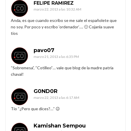
FELIPE RAMIREZ
marzo 22, 2013 a las 10:32 AM
Anda, es que cuando escribo se me sale el españolete que
no soy. Por poco y escribo ‘ordenador’…. 🙂 Cojanla suave
tios
pavo07
marzo 21, 2013 a las 6:35 PM
“Sobremesa”, “Cotilleo”… vale que blog de la madre patria
chaval!
G0ND0R
marzo 22, 2013 a las 6:17 AM
Tío “¿Pero que dices?…” 😉
Kamishan Sempou