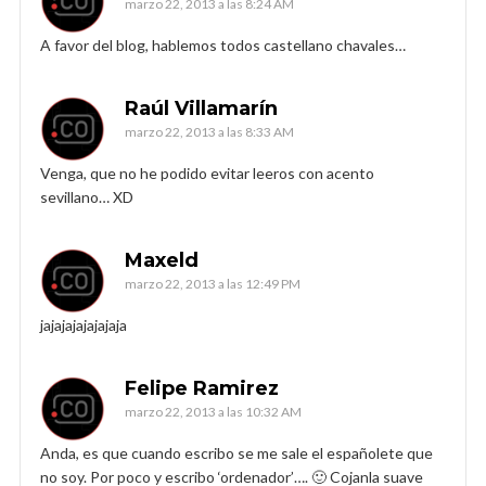
marzo 22, 2013 a las 8:24 AM
A favor del blog, hablemos todos castellano chavales…
Raúl Villamarín
marzo 22, 2013 a las 8:33 AM
Venga, que no he podido evitar leeros con acento
sevillano… XD
Maxeld
marzo 22, 2013 a las 12:49 PM
jajajajajajajaja
Felipe Ramirez
marzo 22, 2013 a las 10:32 AM
Anda, es que cuando escribo se me sale el españolete que
no soy. Por poco y escribo ‘ordenador’…. 🙂 Cojanla suave