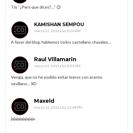
Tío “¿Pero que dices?…” 😉
KAMISHAN SEMPOU
marzo 22, 2013 a las 8:24 AM
A favor del blog, hablemos todos castellano chavales…
Raul Villamarin
marzo 22, 2013 a las 8:33 AM
Venga, que no he podido evitar leeros con acento
sevillano… XD
Maxeld
marzo 22, 2013 a las 12:49 PM
jajajajajajajaja