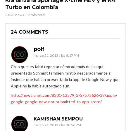
Kia lanza la Sportage X-Line HEV y el K4
Turbo en Colombia
2.840 views
2 min read
24 COMMENTS
polf
marzo 21, 2013 a las 6:17 PM
Creo que les faltó reportar cómo además de lo aquí
presentado Schmidt también mintió descaradamente al
insinuar que habían presentado la app de Google Now y que
Apple no la había autorizado aún.
http://news.cnet.com/8301-13579_3-57575626-37/apple-
google-google-now-not-submitted-to-app-store/
KAMISHAN SEMPOU
marzo 21, 2013 a las 10:56 PM