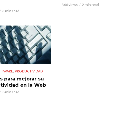
366 views
2 min read
3 min read
,
OFTWARE
PRODUCTIVIDAD
os para mejorar su
tividad en la Web
8 min read