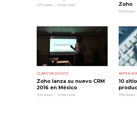
Zoho
175 views
4 min read
324 views
CLARO NEGOCIOS
APPS & S
Zoho lanza su nuevo CRM
10 siti
2016 en México
produc
153 views
5 min read
596 views