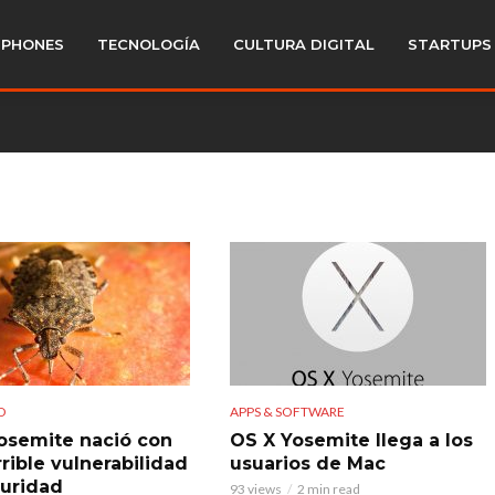
PHONES
TECNOLOGÍA
CULTURA DIGITAL
STARTUPS
D
APPS & SOFTWARE
osemite nació con
OS X Yosemite llega a los
rible vulnerabilidad
usuarios de Mac
uridad
93 views
2 min read