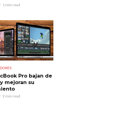
1 min read
DORES
cBook Pro bajan de
 y mejoran su
iento
2 min read