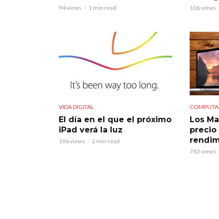
94 views
1 min read
106 views
VIDA DIGITAL
COMPUTA
El día en el que el próximo
Los Ma
iPad verá la luz
precio
rendim
196 views
2 min read
783 views