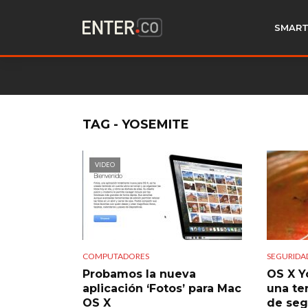
SMART
TAG - YOSEMITE
VIDEO
COMPUTADORES
SEGURIDA
Probamos la nueva
OS X Y
aplicación ‘Fotos’ para Mac
una ter
OS X
de seg