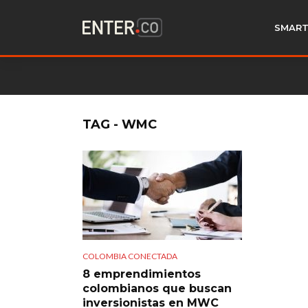
SMART
TAG - WMC
COLOMBIA CONECTADA
8 emprendimientos
colombianos que buscan
inversionistas en MWC