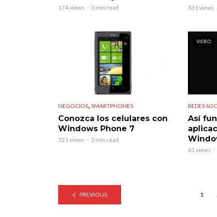
174 views
3 min read
331 views
VIDEO
,
NEGOCIOS
SMARTPHONES
REDES SOC
Conozca los celulares con
Así fu
Windows Phone 7
aplica
Windo
721 views
2 min read
61 views
PREVIOUS
1