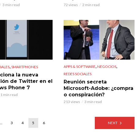
3 min read
72 views
2 min read
,
,
,
APPS & SOFTWARE
NEGOCIOS
IALES
SMARTPHONES
REDES SOCIALES
nciona la nueva
ción de Twitter en el
Reunión secreta
ws Phone 7
Microsoft-Adobe: ¿compra
o conspiración?
1 min read
213 views
3 min read
…
3
4
5
6
NEXT