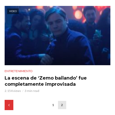
VIDEO
ENTRETENIMIENTO
La escena de ‘Zemo bailando’ fue
completamente improvisada
2.154 views
3 min read
1
2