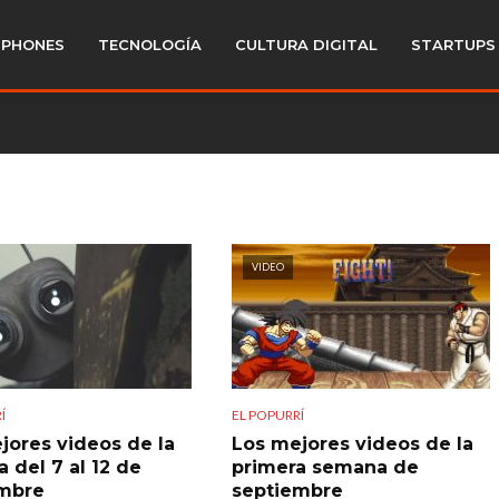
PHONES
TECNOLOGÍA
CULTURA DIGITAL
STARTUPS
VIDEO
Í
EL POPURRÍ
jores videos de la
Los mejores videos de la
 del 7 al 12 de
primera semana de
mbre
septiembre