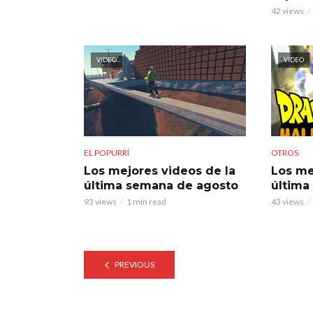
42 views
VIDEO
VIDEO
EL POPURRÍ
OTROS
Los mejores videos de la
Los me
última semana de agosto
última
93 views
1 min read
43 views
PREVIOUS