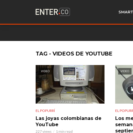
SMART
TAG - VIDEOS DE YOUTUBE
VIDEO
VIDEO
EL POPURRÍ
EL POPURR
Las joyas colombianas de
Los me
YouTube
semana
septie
227 views
1 min read