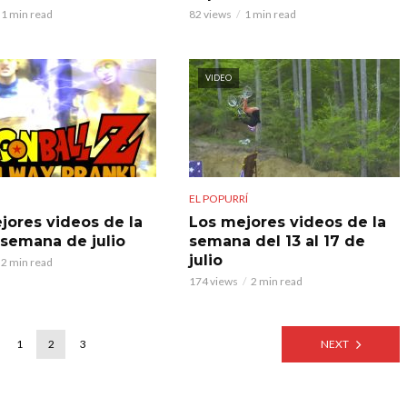
1 min read
82 views
1 min read
VIDEO
EL POPURRÍ
jores videos de la
Los mejores videos de la
 semana de julio
semana del 13 al 17 de
julio
2 min read
174 views
2 min read
1
2
3
NEXT