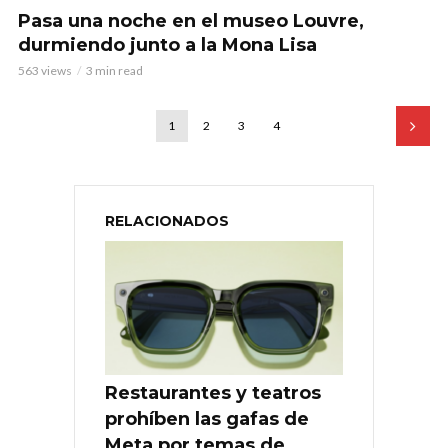
Pasa una noche en el museo Louvre,
durmiendo junto a la Mona Lisa
563 views
3 min read
1
2
3
4
RELACIONADOS
Restaurantes y teatros
prohíben las gafas de
Meta por temas de