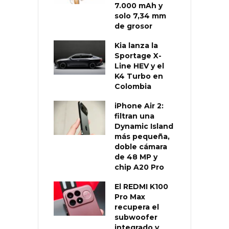
7.000 mAh y
solo 7,34 mm
de grosor
Kia lanza la
Sportage X-
Line HEV y el
K4 Turbo en
Colombia
iPhone Air 2:
filtran una
Dynamic Island
más pequeña,
doble cámara
de 48 MP y
chip A20 Pro
El REDMI K100
Pro Max
recupera el
subwoofer
integrado y