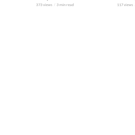
373 views
3 min read
117 views