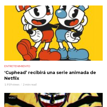
ENTRETENIMIENTO
‘Cuphead’ recibirá una serie animada de
Netflix
1.919 views
2 min read
VIDEO