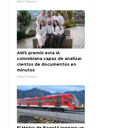
Hace 3 horas
AWS premió esta IA
colombiana capaz de analizar
cientos de documentos en
minutos
Hace 5 horas
El Metro de Bogotá prepara un