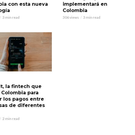
ia con esta nueva
implementará en
ogía
Colombia
3 min read
306 views
3 min read
t, la fintech que
a Colombia para
ar los pagos entre
as de diferentes
2 min read