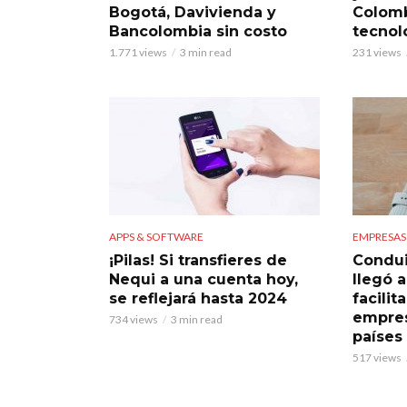
Bogotá, Davivienda y
Colomb
Bancolombia sin costo
tecnol
1.771 views
3 min read
231 views
APPS & SOFTWARE
EMPRESAS
¡Pilas! Si transfieres de
Condui
Nequi a una cuenta hoy,
llegó 
se reflejará hasta 2024
facilit
empres
734 views
3 min read
países
517 views