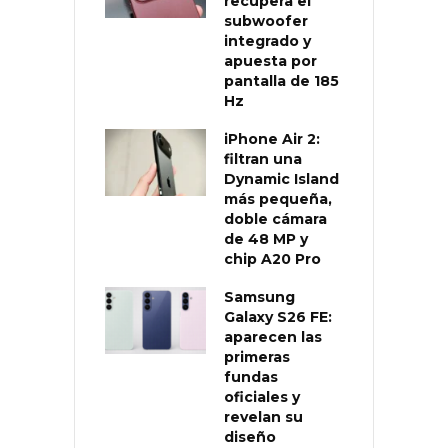
recupera el
subwoofer
integrado y
apuesta por
pantalla de 185
Hz
iPhone Air 2:
filtran una
Dynamic Island
más pequeña,
doble cámara
de 48 MP y
chip A20 Pro
Samsung
Galaxy S26 FE:
aparecen las
primeras
fundas
oficiales y
revelan su
diseño