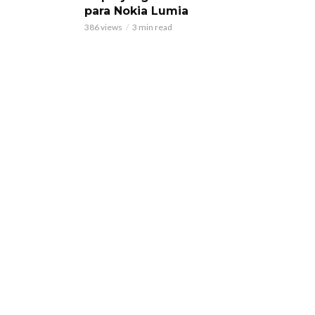
para Nokia Lumia
386 views
3 min read