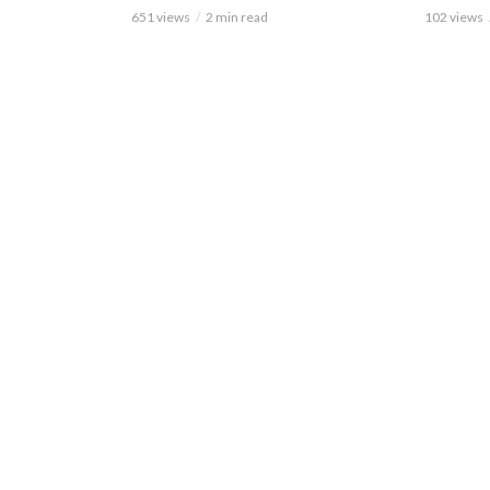
651 views
2 min read
102 views