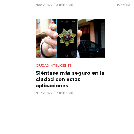
466 views
3 min read
192 views
CIUDAD INTELIGENTE
Siéntase más seguro en la
ciudad con estas
aplicaciones
477 views
6 min read