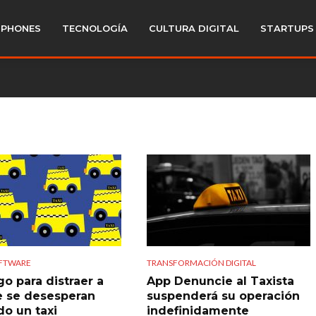
PHONES
TECNOLOGÍA
CULTURA DIGITAL
STARTUPS
OFTWARE
TRANSFORMACIÓN DIGITAL
go para distraer a
App Denuncie al Taxista
e se desesperan
suspenderá su operación
do un taxi
indefinidamente