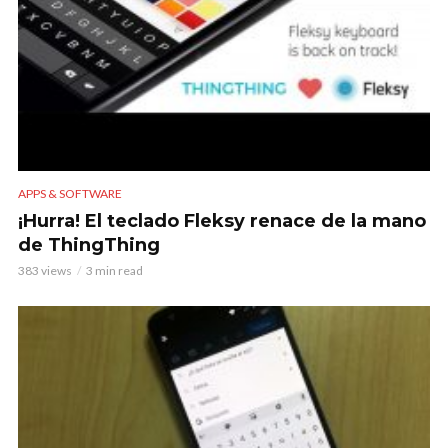
APPS & SOFTWARE
¡Hurra! El teclado Fleksy renace de la mano
de ThingThing
383 views
3 min read