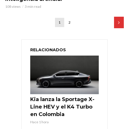
108 views
3 min read
1
2
RELACIONADOS
Kia lanza la Sportage X-
Line HEV y el K4 Turbo
en Colombia
Hace 1 hora