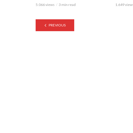
5.066 views
3 min read
1.649 view
PREVIOUS