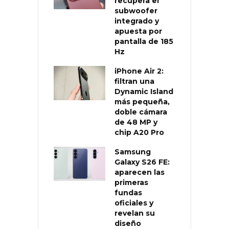
recupera el
subwoofer
integrado y
apuesta por
pantalla de 185
Hz
iPhone Air 2:
filtran una
Dynamic Island
más pequeña,
doble cámara
de 48 MP y
chip A20 Pro
Samsung
Galaxy S26 FE:
aparecen las
primeras
fundas
oficiales y
revelan su
diseño