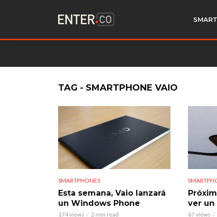
SMART
TAG - SMARTPHONE VAIO
SMARTPHONES
SMARTPH
Esta semana, Vaio lanzará
Próxi
un Windows Phone
ver un
174 views
2 min read
67 views