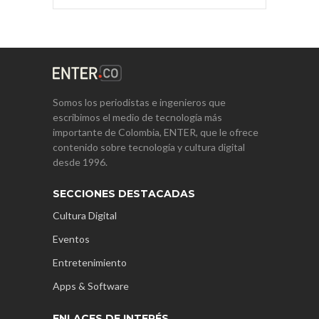
Somos los periodistas e ingenieros que
escribimos el medio de tecnología más
importante de Colombia, ENTER, que le ofrece
contenido sobre tecnología y cultura digital
desde 1996.
SECCIONES DESTACADAS
Cultura Digital
Eventos
Entretenimiento
Apps & Software
ENLACES DE INTERÉS