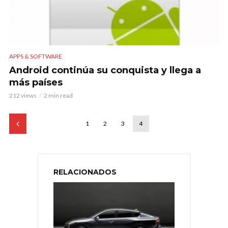
APPS & SOFTWARE
Android continúa su conquista y llega a
más países
212 views
2 min read
1
2
3
4
RELACIONADOS