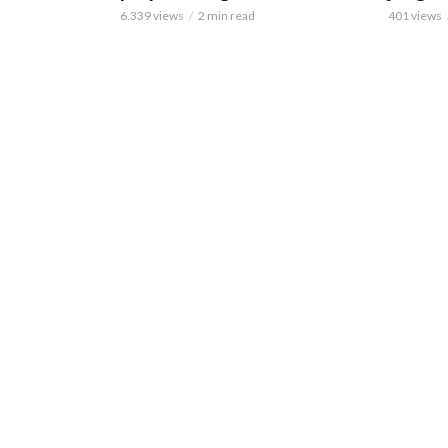
6.339 views
2 min read
401 views