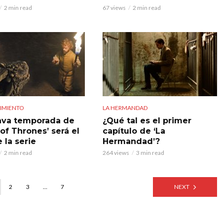
2 min read
67 views
2 min read
IMIENTO
LA HERMANDAD
ava temporada de
¿Qué tal es el primer
of Thrones’ será el
capítulo de ‘La
e la serie
Hermandad’?
2 min read
264 views
3 min read
2
3
…
7
NEXT