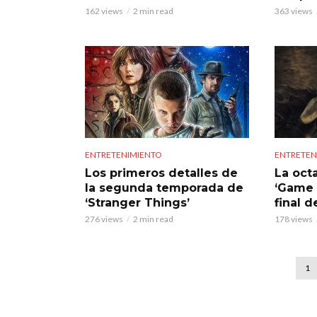
162 views
2 min read
363 views
ENTRETENIMIENTO
ENTRETEN
Los primeros detalles de
La oct
la segunda temporada de
‘Game 
‘Stranger Things’
final d
276 views
2 min read
178 views
1