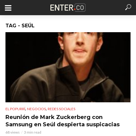
TAG - SEÚL
,
,
EL POPURRÍ
NEGOCIOS
REDES SOCIALES
Reunión de Mark Zuckerberg con
Samsung en Seúl despierta suspicacias
68 views
3 min read