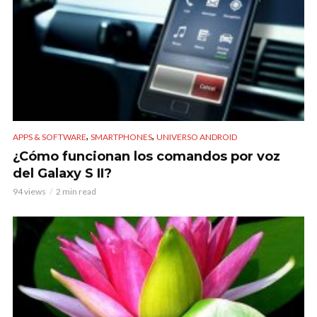
,
,
APPS & SOFTWARE
SMARTPHONES
UNIVERSO ANDROID
¿Cómo funcionan los comandos por voz
del Galaxy S II?
94 views
2 min read