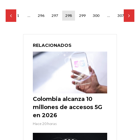
1
…
296
297
298
299
300
…
307
RELACIONADOS
Colombia alcanza 10
millones de accesos 5G
en 2026
Hace 20 horas