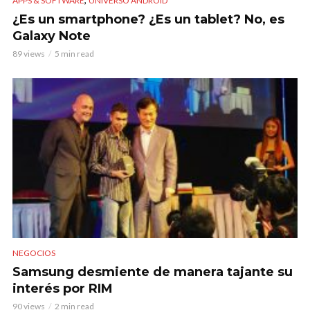
APPS & SOFTWARE
UNIVERSO ANDROID
¿Es un smartphone? ¿Es un tablet? No, es
Galaxy Note
89 views
5 min read
NEGOCIOS
Samsung desmiente de manera tajante su
interés por RIM
90 views
2 min read