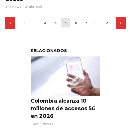
505 views
3 min read
1
…
3
4
5
6
7
…
9
RELACIONADOS
Colombia alcanza 10
millones de accesos 5G
en 2026
Hace 19 horas