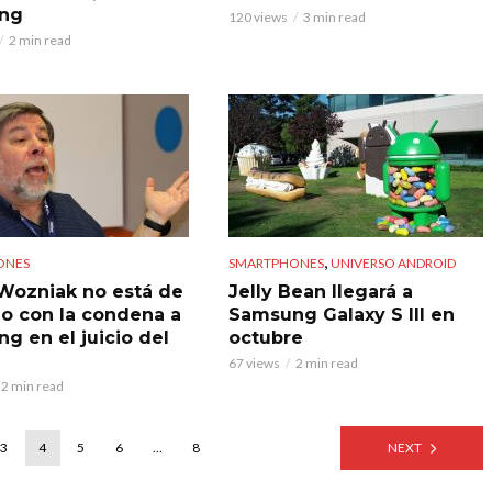
ng
120 views
3 min read
2 min read
,
ONES
SMARTPHONES
UNIVERSO ANDROID
Wozniak no está de
Jelly Bean llegará a
o con la condena a
Samsung Galaxy S III en
g en el juicio del
octubre
67 views
2 min read
2 min read
3
4
5
6
…
8
NEXT