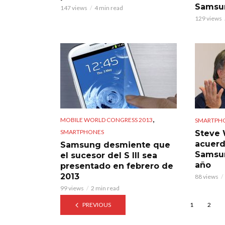
Samsu
147 views
4 min read
129 views
,
MOBILE WORLD CONGRESS 2013
SMARTPH
SMARTPHONES
Steve 
acuerd
Samsung desmiente que
Samsun
el sucesor del S III sea
año
presentado en febrero de
2013
88 views
99 views
2 min read
PREVIOUS
1
2