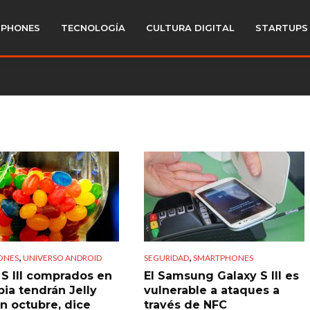
PHONES
TECNOLOGÍA
CULTURA DIGITAL
STARTUPS
,
,
ONES
UNIVERSO ANDROID
SEGURIDAD
SMARTPHONES
 S III comprados en
El Samsung Galaxy S III es
ia tendrán Jelly
vulnerable a ataques a
n octubre, dice
través de NFC