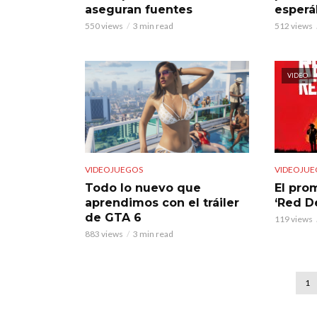
aseguran fuentes
esper
550 views
3 min read
512 views
VIDEO
VIDEOJUEGOS
VIDEOJUE
Todo lo nuevo que
El prom
aprendimos con el tráiler
‘Red D
de GTA 6
119 views
883 views
3 min read
1