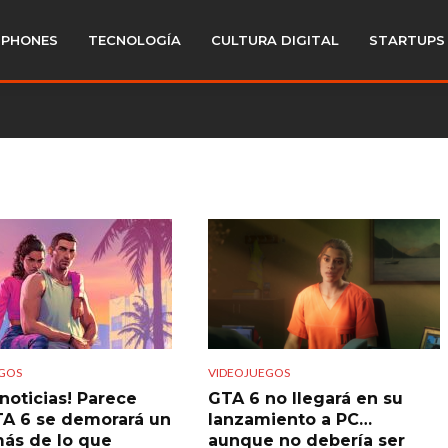
PHONES
TECNOLOGÍA
CULTURA DIGITAL
STARTUPS
GOS
VIDEOJUEGOS
noticias! Parece
GTA 6 no llegará en su
A 6 se demorará un
lanzamiento a PC…
ás de lo que
aunque no debería ser