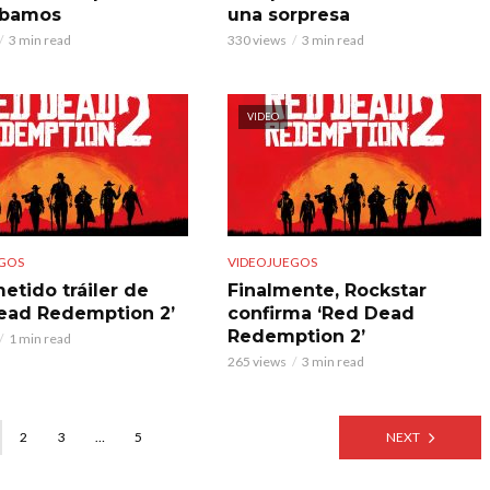
ábamos
una sorpresa
3 min read
330 views
3 min read
VIDEO
GOS
VIDEOJUEGOS
etido tráiler de
Finalmente, Rockstar
ead Redemption 2’
confirma ‘Red Dead
Redemption 2’
1 min read
265 views
3 min read
2
3
…
5
NEXT