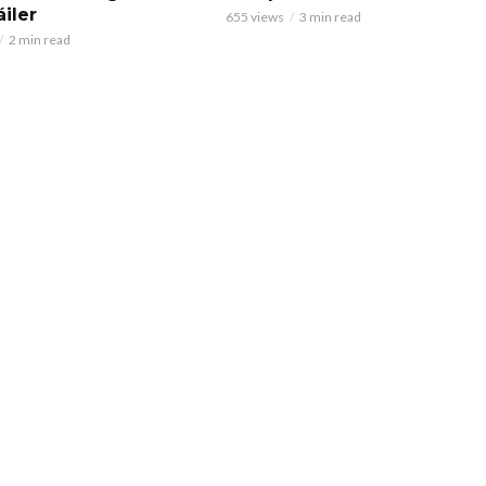
áiler
655 views
3 min read
2 min read