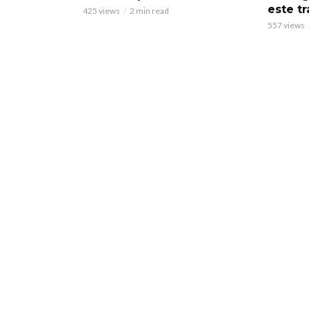
este tr
425 views
2 min read
557 views